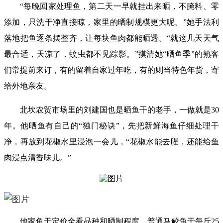
“每晚回家处理鱼，第二天一早就挂出来晒，不腌料、零
添加，只洗干净直接晾，家里的晒制规模更大呢。”她手法利
落地把鱼逐条摆整齐，让每块鱼肉都能晒透。“就这几天天气
最合适，天凉了，蚊虫都不见踪影。”
摸清她“晒鱼季”的熟客
们常提前来订，
有的留着自家过年吃，有的则当特色年货，寄
给外地亲友。
北坎农贸市场里的刘建国也是晒鱼干的老手，一做就是30
年。他晒鱼有自己的“独门秘诀”，先把新鲜海鱼仔细处理干
净，再放到花椒水里浸泡一会儿，“花椒水能去腥，还能给鱼
肉浸点清香味儿。”
他家鱼干定价全看品种和晒制程度，普通马鲛鱼干每斤25