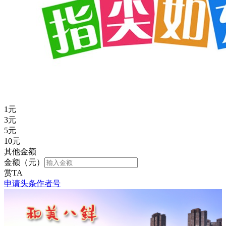
1
元
3
元
5
元
10
元
其他金额
金额（元）
赏TA
申请头条作者号