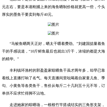
元左右，要是本港刚捕上来的海鱼晒制价格就更高一些，个头
厚实的墨鱼干要卖到每斤40元。
“马鲛鱼晒两天正好，晒太干嚼着费劲。”刘建国掂量着鱼
干的手感说道，“10斤鲜鱼最后也就出3斤干，浓缩的都是大海
的精华。”
丰利镇环渔村的郭盈盈家晾晒鱼干虽才两年多，却早已靠
着线上直播打响了名气。每天直播间里吆喝着自家童儿鱼、季
勾、小黄鱼等各类鱼干，售价从每斤二十几到五十元不等，订
单供不应求忙得脚不沾地。
走进她家的晾晒场，一根根竹竿搭成结实的三角形支架，