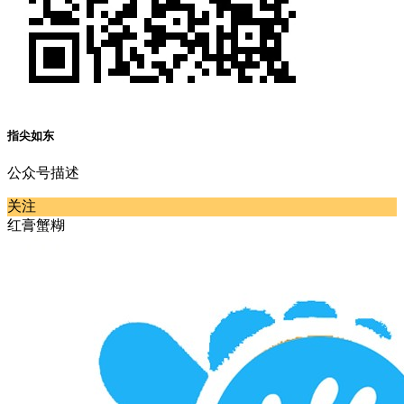
指尖如东
公众号描述
关注
红膏蟹糊