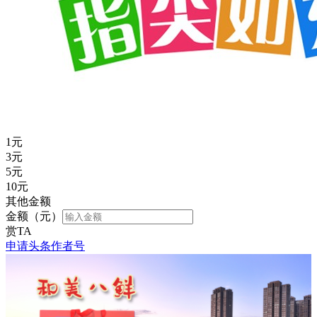
1
元
3
元
5
元
10
元
其他金额
金额（元）
赏TA
申请头条作者号