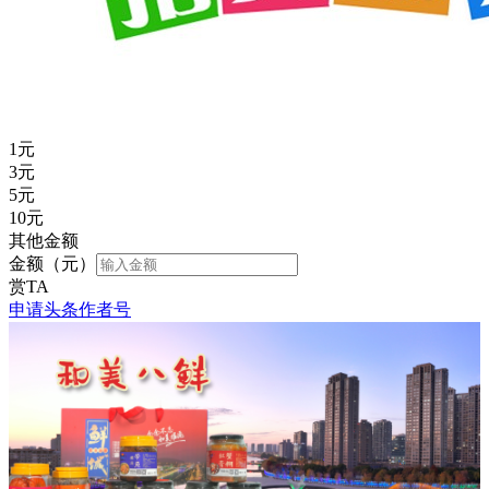
1
元
3
元
5
元
10
元
其他金额
金额（元）
赏TA
申请头条作者号