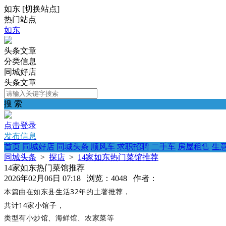
如东
[
切换站点
]
热门站点
如东
头条文章
分类信息
同城好店
头条文章
搜 索
点击登录
发布信息
首页
同城好店
同城头条
顺风车
求职招聘
二手车
房屋租售
生
同城头条
>
探店
>
14家如东热门菜馆推荐
14家如东热门菜馆推荐
2026年02月06日 07:18 浏览：4048 作者：
本篇由在如东县生活32年的土著推荐，
共计14家小馆子，
类型有小炒馆、海鲜馆、农家菜等