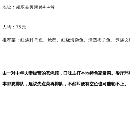
地址：
如东县黄海路4-4号
人均：75元
推荐菜：红烧籽乌鱼、炝蟹、红烧海杂鱼、清蒸梅子鱼、笋烧文
由一对中年夫妻经营的苍蝇馆，口味主打本地特色家常菜。餐厅环
本都要排队，建议先点菜再排队，不然即便有空位也可能轮不上。