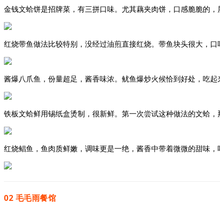
金钱文蛤饼是招牌菜，有三拼口味。尤其藕夹肉饼，口感脆脆的，
红烧带鱼做法比较特别，没经过油煎直接红烧。带鱼块头很大，口
酱爆八爪鱼，份量超足，酱香味浓。鱿鱼爆炒火候恰到好处，吃起
铁板文蛤鲜用锡纸盒烫制，很新鲜。第一次尝试这种做法的文蛤，
红烧鲳鱼，鱼肉质鲜嫩，调味更是一绝，酱香中带着微微的甜味，
02 毛毛雨餐馆