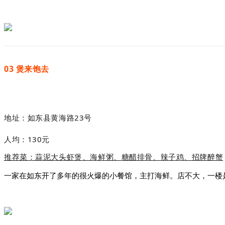
03
煲来饱去
地址：
如东县
黄海路23号
人均：130元
推荐菜：蒜泥大头虾煲
、海鲜粥、
糖醋排骨
、
辣子鸡
、招牌醉蟹
一家在如东开了多年的很火爆的小餐馆，主打海鲜。店不大，一楼