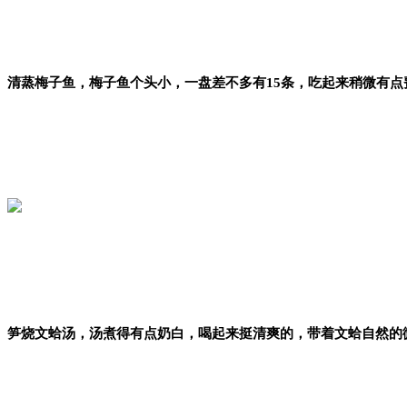
清蒸梅子鱼，梅子鱼个头小，一盘差不多有15条，吃起来稍微有点
笋烧文蛤汤，汤煮得有点奶白，喝起来挺清爽的，带着文蛤自然的