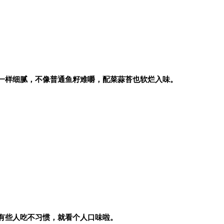
一样细腻，不像普通鱼籽难嚼，配菜蒜苔也软烂入味。
有些人吃不习惯，就看个人口味啦。