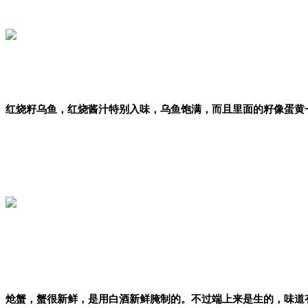
红烧籽乌鱼，红烧酱汁特别入味，乌鱼饱满，而且里面的籽像蛋黄
炝蟹，蟹很新鲜，是用白酒新鲜腌制的。不过端上来是生的，味道