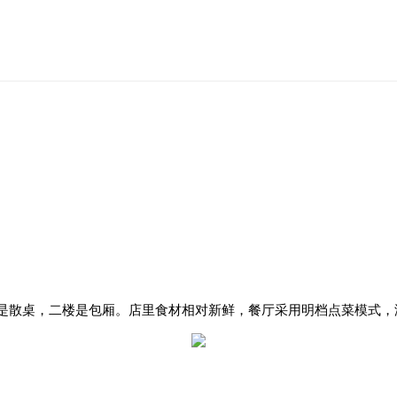
是散桌，二楼是包厢。店里
食材相对新鲜，
餐厅采用明档点菜模式，