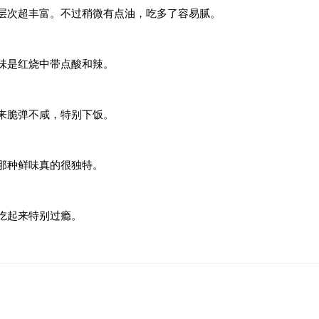
层次超丰富。不过稍微有点油，吃多了容易腻。
味是红烧中带点酸和辣。
来
脆弹
不咸，特别下饭。
那种鲜味真的很独特。
吃起来特别过瘾。