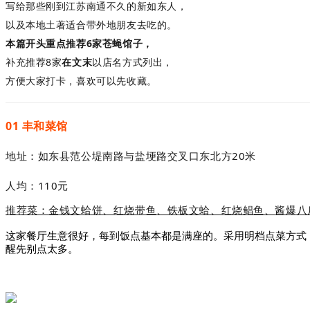
写给那些刚到江苏南通不久的新如东
人，
以及本地土著适合带外地朋友去吃的。
本篇开头重点推荐6家苍蝇馆子，
补充推荐8家
在文末
以店名方式列出，
方便大家打卡，喜欢可以先收藏。
01
丰和菜馆
地址：如东县
范公堤南路与盐埂路交叉口东北方20米
人均：110元
推荐菜：金钱文蛤饼、红烧带鱼、铁板文蛤、红烧鲳鱼、
酱爆八
这家
餐厅生意很好，每到饭点基本都是满座的
。采用明档点菜方式
醒先别点太多。