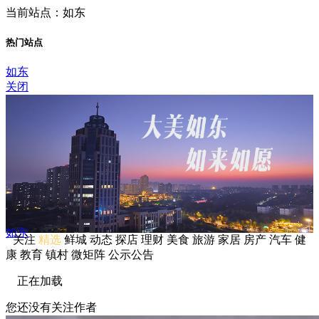
当前站点：如东
热门站点
如东
关闭
如东
关注
精选
鲜城
动态
探店
理财
美食
旅游
家居
房产
汽车
健
康
教育
镇村
微矩阵
公示公告
正在加载
您还没有关注作者