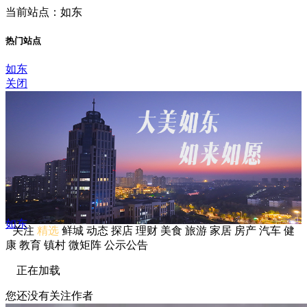
当前站点：如东
热门站点
如东
关闭
如东
关注
精选
鲜城
动态
探店
理财
美食
旅游
家居
房产
汽车
健
康
教育
镇村
微矩阵
公示公告
正在加载
您还没有关注作者