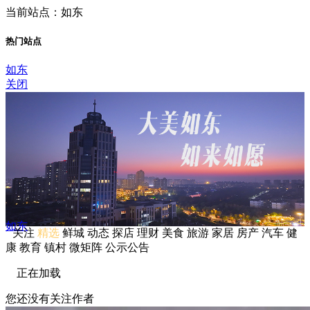
当前站点：如东
热门站点
如东
关闭
如东
关注
精选
鲜城
动态
探店
理财
美食
旅游
家居
房产
汽车
健
康
教育
镇村
微矩阵
公示公告
正在加载
您还没有关注作者